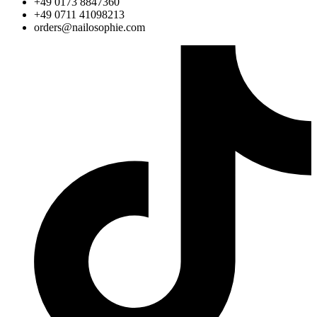
+49 0173 8847360
+49 0711 41098213
@sredro
moc.eihposolian